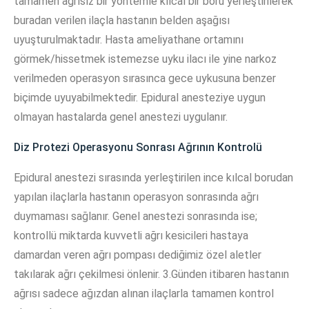
tamamen ağrısız bir yöntemle kılcal bir boru yerleştirilerek
buradan verilen ilaçla hastanın belden aşağısı
uyuşturulmaktadır. Hasta ameliyathane ortamını
görmek/hissetmek istemezse uyku ilacı ile yine narkoz
verilmeden operasyon sırasınca gece uykusuna benzer
biçimde uyuyabilmektedir. Epidural anesteziye uygun
olmayan hastalarda genel anestezi uygulanır.
Diz Protezi Operasyonu Sonrası Ağrının Kontrolü
Epidural anestezi sırasında yerleştirilen ince kılcal borudan
yapılan ilaçlarla hastanın operasyon sonrasında ağrı
duymaması sağlanır. Genel anestezi sonrasında ise;
kontrollü miktarda kuvvetli ağrı kesicileri hastaya
damardan veren ağrı pompası dediğimiz özel aletler
takılarak ağrı çekilmesi önlenir. 3.Günden itibaren hastanın
ağrısı sadece ağızdan alınan ilaçlarla tamamen kontrol