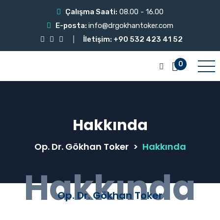
Çalışma Saati:
08.00 - 16.00
E-posta:
info@drgokhantoker.com
İletişim: +90 532 423 41 52
0
Hakkında
Op. Dr. Gökhan Toker
>
Hakkında
Hakkında
Op. Dr. Gökhan Toker