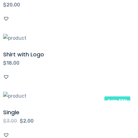
$
20.00
Shirt with Logo
$
18.00
Sale 33%
Single
Orijinal
Şu
$
3.00
$
2.00
fiyat:
andaki
$3.00.
fiyat: