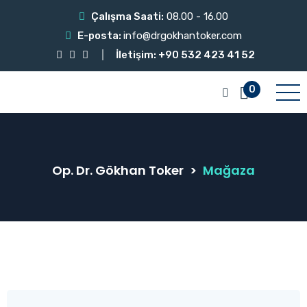
Çalışma Saati:
08.00 - 16.00
E-posta:
info@drgokhantoker.com
İletişim: +90 532 423 41 52
0
Op. Dr. Gökhan Toker
>
Mağaza