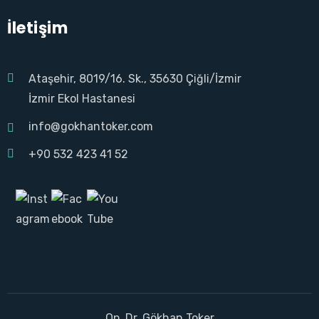
İletişim
Ataşehir, 8019/16. Sk., 35630 Çiğli/İzmir
İzmir Ekol Hastanesi
info@gokhantoker.com
+90 532 423 41 52
Op. Dr. Gökhan Toker