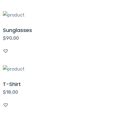
$2.00.
Sunglasses
$
90.00
T-Shirt
$
18.00